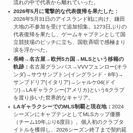
流れの中で代表から離れていった。
2026年5月に電撃的な代表復帰を果たした：
2026年5月31日のアイスランド戦に向け、鎌田
大地の不参加を受けて追加招集。1273日ぶりの
代表復帰を果たし、ゲームキャプテンとして国
立競技場のピッチに立ち、国歌斉唱で感極まり
涙を浮かべた。
長崎→名古屋→欧州5カ国→MLSという移籍の
軌跡：
名古屋グランパス→VVVフェンロー(オラ
ンダ)→サウサンプトン(イングランド・8年)→
サンプドリア(イタリア)→シャルケ04(ドイ
ツ)→LAギャラクシー(アメリカ)という6クラブ
を渡り歩いた世界的なキャリア。
LAギャラクシーでのMLS制覇と現在地：
2024
シーズンにキャプテンとしてMLSカップ優勝
（チーム10年ぶり6度目）。個人初のクラブタ
イトルを獲得し、2026シーズン終了まで契約延