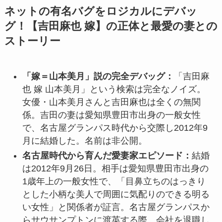
ネットの有名バグをロジカルにデバッ
グ！【吉田麻也 嫁】の正体と最愛の妻との
ストーリー
「嫁＝山本美月」説の完全デバッグ：
「吉田麻
也 嫁 山本美月」という検索は完全なノイズ。
女優・山本美月さんと吉田麻也は全くの無関
係。吉田の妻は愛知県豊田市出身の一般女性
で、名古屋グランパス時代から交際し2012年9
月に結婚した。名前は非公開。
名古屋時代から育んだ愛妻家エピソード：
結婚
は2012年9月26日。相手は愛知県豊田市出身の
1歳年上の一般女性で、「目鼻立ちのはっきり
とした小柄な美人で周囲に気配りのできる明る
い女性」と関係者が証言。名古屋グランパスか
らサウサンプトンに渡英する際、会社を退職し