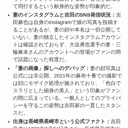
て同行するという献身的な姿勢が印象的だ。
妻のインスタグラムと吉田のSNS発信状況：
吉
田麻也は自身のInstagramで娘の写真を投稿す
ることがあるが、妻の顔や本名は一切公開して
いない。妻の独立したインスタグラムアカウン
トは確認されておらず、大迫勇也選手の妻・三
輪麻未さんのアカウントへの登場がファンの間
で話題になった程度だ。
「妻の画像」探しへのデバッグ：
妻の顔写真は
公式には非公開。2021年の麻布十番での撮影で
は顔にモザイク処理が施されており、「色白で
スラリとした細身の美人」という印象がファン
の間に広まっている。一般人としてのプライバ
シーを守るこの姿勢は吉田家の一貫したスタン
スだ。
出身は長崎県長崎市という公式ファクト：
吉田