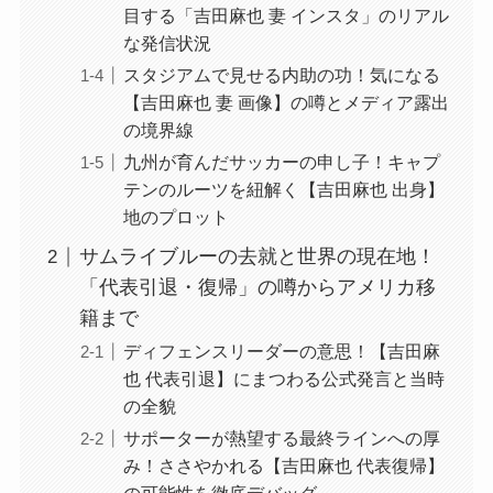
目する「吉田麻也 妻 インスタ」のリアル
な発信状況
スタジアムで見せる内助の功！気になる
【吉田麻也 妻 画像】の噂とメディア露出
の境界線
九州が育んだサッカーの申し子！キャプ
テンのルーツを紐解く【吉田麻也 出身】
地のプロット
サムライブルーの去就と世界の現在地！
「代表引退・復帰」の噂からアメリカ移
籍まで
ディフェンスリーダーの意思！【吉田麻
也 代表引退】にまつわる公式発言と当時
の全貌
サポーターが熱望する最終ラインへの厚
み！ささやかれる【吉田麻也 代表復帰】