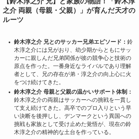
【鈴木淳之介 兄】と家族の物語！「鈴木淳
之介 両親（母親・父親）」が育んだ天才の
ルーツ
鈴木淳之介 兄とのサッカー兄弟エピソード：
鈴
木淳之介には兄がおり、幼少期からともにサッ
カーに親しんだ兄弟関係が彼の競争心と技術の
原点を作った。一番身近なライバルであり理解
者として、兄の存在が弟・淳之介の向上心に火
をつけ続けてきた。
鈴木淳之介 母親と父親の温かいサポート体制：
鈴木淳之介の両親はサッカーへの挑戦を一貫し
て支え続けてきた。高卒でのプロ入りという早
い決断を後押しし、デンマークという異国への
挑戦も家族として受け止めた覚悟が、現在の鈴
木淳之介の精神的な土台を作っている。