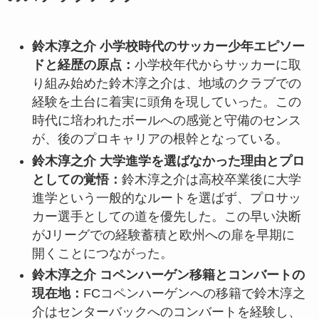
鈴木淳之介 小学校時代のサッカー少年エピソー
ドと経歴の原点：
小学校年代からサッカーに取
り組み始めた鈴木淳之介は、地域のクラブでの
経験を土台に着実に頭角を現していった。この
時代に培われたボールへの感覚と守備のセンス
が、後のプロキャリアの根幹となっている。
鈴木淳之介 大学進学を選ばなかった理由とプロ
としての覚悟：
鈴木淳之介は高校卒業後に大学
進学という一般的なルートを選ばず、プロサッ
カー選手としての道を優先した。この早い決断
がJリーグでの経験蓄積と欧州への扉を早期に
開くことにつながった。
鈴木淳之介 コペンハーゲン移籍とコンバートの
現在地：
FCコペンハーゲンへの移籍で鈴木淳之
介はセンターバックへのコンバートを経験し、