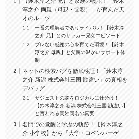
【鈴木淳之介 兄】と家族の物語！「鈴木
淳之介 両親（母親・父親）」が育んだ天
才のルーツ
一番の理解者でありライバル！【鈴木淳
之介 兄】とのサッカー兄弟エピソード
ブレない感謝の心を育てた環境！【鈴木
淳之介 母親】と父親の温かいサポート体
制
ネットの検索バグを徹底検証！「鈴木淳
之介 新潟 株式会社三国 勘違い」の真相を
デバッグ
サジェストの謎をロジカルに仕分け！
【鈴木淳之介 新潟 株式会社三国 勘違い】
と言われる同姓同名の真実
名門での覚醒と学歴の軌跡！【鈴木淳之
介 小学校】から「大学・コペンハーゲ