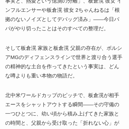
事実と、熱愛という憶測の分離」、板倉滉 彼女 イ
ンフルエンサーや板倉滉 彼女 2ちゃんねるは「根
拠のないノイズとしてデバッグ済み」——今日パ
パがやり切ったことはそのすべての整理だ。
そして板倉滉 家族と板倉滉 父親の存在が、ボルシ
アMGのディフェンスラインで世界と渡り合う選手
の精神的な土台を作ってきたという事実は、どん
な噂よりも重い本物の物語だ。
北中米ワールドカップのピッチで、板倉滉が相手
エースをシャットアウトする瞬間——その守備の
一つひとつに、幼い頃から積み上げてきた家族と
の時間と、父親から受け取った「折れない心」が