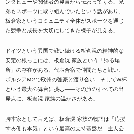
ンタビューや関係者の発言から伝わってくる。兄
弟もスポーツに取り組んでいたという話があり、
板倉家というコミュニティ全体がスポーツを通じ
た競争と成長を大切にしてきた様子が見える。
ドイツという異国で戦い続ける板倉滉の精神的な
安定の根っこには、板倉滉 家族という「帰る場
所」の存在がある。代表合宿で仲間たちと戦い、
ボルシアMGで欧州の強豪と渡り合い、そしてW杯
という最大の舞台に挑む——その旅のすべての出
発点に、板倉滉 家族の温かさがある。
脚本家として言えば、板倉滉 家族の物語は「応援
する側も本気」という最高の支持基盤だ。主人公