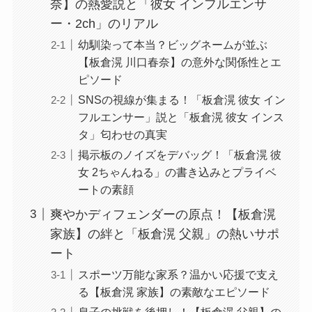
奈】の熱愛説と「彼女 インフルエンサ
ー・2ch」のリアル
幼馴染って本当？ビッグネームが並ぶ
【板倉滉 川口春奈】の意外な関係性とエ
ピソード
SNSの視線が集まる！「板倉滉 彼女 イン
フルエンサー」説と「板倉滉 彼女 インス
タ」匂わせの真実
掲示板のノイズをデバッグ！「板倉滉 彼
女 2ちゃんねる」の書き込みとプライベ
ートの素顔
爽やかディフェンダーの原点！【板倉滉
家族】の絆と「板倉滉 父親」の熱いサポ
ート
スポーツ万能な家系？温かい応援で支え
る【板倉滉 家族】の素敵なエピソード
息子の挑戦を後押し！【板倉滉 父親】の