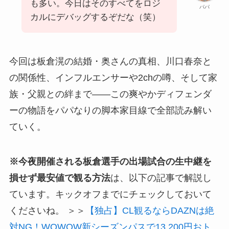
も多い。今日はそのすべてをロジ
パパ
カルにデバッグするぞだな（笑）
今回は板倉滉の結婚・奥さんの真相、川口春奈と
の関係性、インフルエンサーや2chの噂、そして家
族・父親との絆まで——この爽やかディフェンダ
ーの物語をパパなりの脚本家目線で全部読み解い
ていく。
※今夜開催される板倉選手の出場試合の生中継を
損せず最安値で観る方法
は、以下の記事で解説し
ています。キックオフまでにチェックしておいて
くださいね。 ＞＞
【独占】CL観るならDAZNは絶
対NG！WOWOW新シーズンパスで13,200円おト